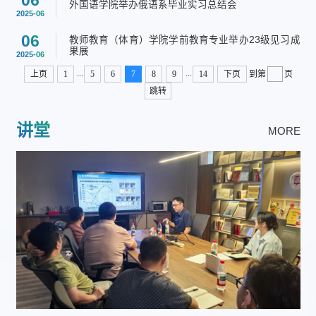
06
外国语学院举办俄语系毕业实习总结会
2025-06
06
教师教育（体育）学院学前教育专业举办23级见习成
果展
2025-06
...
...
上页
1
5
6
7
8
9
14
下页
到第
页
跳转
讲堂
MORE