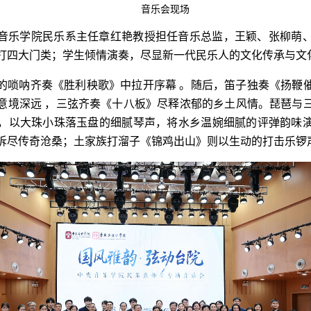
音乐会现场
音乐学院民乐系主任章红艳教授担任音乐总监，王颖、张柳萌
打四大门类；学生倾情演奏，尽显新一代民乐人的文化传承与文
的唢呐齐奏《胜利秧歌》中拉开序幕 。随后，笛子独奏《扬鞭
意境深远 ，三弦齐奏《十八板》尽释浓郁的乡土风情。琵琶与
，以大珠小珠落玉盘的细腻琴声，将水乡温婉细腻的评弹韵味
诉尽传奇沧桑；土家族打溜子《锦鸡出山》则以生动的打击乐锣