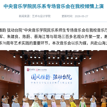
中央音乐学院民乐系专场音乐会在我校倾情上演
新闻来源：艺术与设计学院
更新时间：2026-05-27
国风雅韵 弦动台院”中央音乐学院民乐系师生专场音乐会在我校音
军
、
朱建良
、
陈蔚
、
蔡海江
等与现场三百多名观众齐聚一堂，
系70周年艺术实践的重要环节，本次音乐会以乐为媒，共赴山海