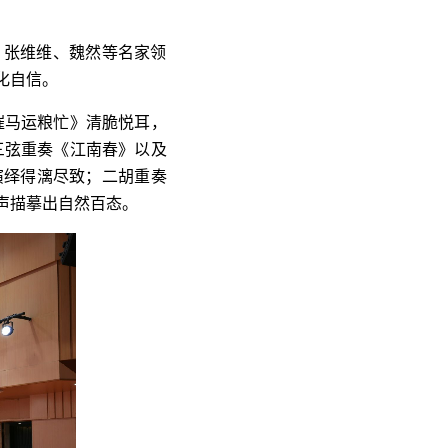
、张维维、魏然等名家领
化自信。
催马运粮忙》清脆悦耳，
三弦重奏《江南春》以及
演绎得漓尽致；二胡重奏
声描摹出自然百态。