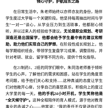
倾心守护，护航成长之路
在日常生活中，朱老师始终以亦师亦友的身份，陪伴
学生度过大学每一个关键阶段。他坚持每周抽出时间与学
生“一对一”谈心，从学业压力到生活琐事，他都耐心倾
听，并以过来人的经验给予建议。
无论是职业规划、考研
深造还是出国留学，他都会给予学生最中肯的建议和帮
助，助力他们实现自己的梦想
。在阶段性成长规划上，他
每学期组织班会，带领学生复盘学习成果、调整目标，并
针对考研、就业、留学等不同方向，提供个性化指导。
在21制药1、2班的同学们眼中，朱同浩老师善于倾听
学生的心声，了解他们的需求和困惑，站在学生的角度思
考问题，给予他们关心和支持......这种真诚的态度让学生
们对他敞开心扉，分享自己的喜怒哀乐，积极向上的度过
大学里的每一天。
他的手机24小时开机，学生笑称他是
“全天候守护”。
这种全程陪伴的育人模式，源于他对教育
事业的赤诚之心——他常说：“我的责任不仅是送你们毕