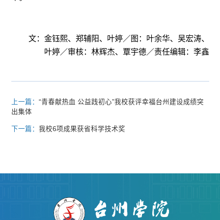
文：金钰熙、郑辅阳、叶婷／图：叶余华、吴宏涛、
叶婷／审核：林辉杰、覃宇德／责任编辑：李鑫
上一篇：
“青春献热血 公益践初心”我校获评幸福台州建设成绩突
出集体
下一篇：
我校6项成果获省科学技术奖