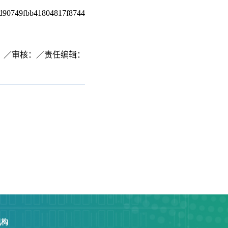
69d90749fbb41804817f8744
：／审核：／责任编辑：
机构