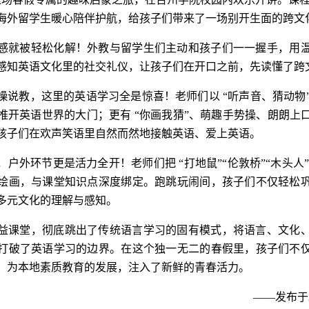
海外留学生暖心陪伴护航，给孩子们带来了一场别开生面的跨文
感就被轻松化解！外教与留学生们主动和孩子们一一握手，用
感知英语文化里的社交礼仪，让孩子们在开口之前，先读懂了跨
燥说教，这里的英语学习全是惊喜！老师们以 “听声音、猜动物”
推开英语世界的大门；更有 “你画我猜”、萌趣手势操、朗朗上
孩子们在欢声笑语里自然而然地接触英语、爱上英语。
户外环节更是活力全开！老师们把 “打地鼠”“伦敦桥”“木头人
绘画，与课堂知识点深度绑定。跑跳玩闹间，孩子们不仅轻松
多元文化的理解与感知。
益课堂，彻底跳出了传统语言学习的固有模式，将语言、文化
打破了英语学习的边界。在这个独一无二的春假里，孩子们不
，为本地素质教育的发展，注入了新鲜的青春活力。
——发布于2