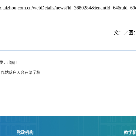
app.taizhou.com.cn/webDetails/news?id=3680284&tenantId=64&uid=
文：／图
发，出圈！
工作站落户天台石梁学校
党政机构
教学